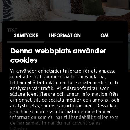
TEST
SAMTYCKE
INFORMATION
OM
Denna webbplats använder
cookies
Vi använder enhetsidentifierare för att anpassa
innehållet och annonserna till användarna,
tillhandahålla funktioner för sociala medier och
RUM
analysera vår trafik. Vi vidarebefordrar även
sådana identifierare och annan information från
Vi har 231 hotellrum som väntar på att
din enhet till de sociala medier och annons- och
analysföretag som vi samarbetar med. Dessa kan
hälsa välkommen med stilren design och
i sin tur kombinera informationen med annan
trivsam atmosfär, de flesta bara en
information som du har tillhandahållit eller som
sanddyn från havet.
de har samlat in när du har använt deras
tjänster.