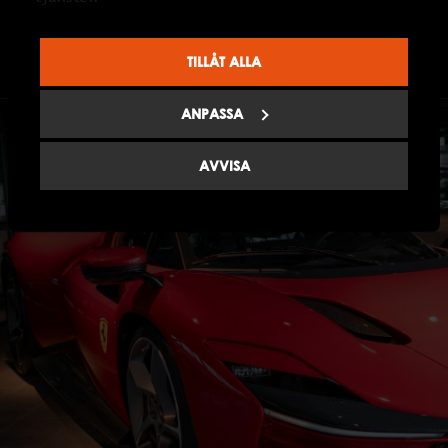
LÄS MER
TILLÅT ALLA
ANPASSA
AVVISA