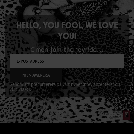
HELLO, YOU FOOL, WE LOVE
YOU!
C'mon join the joyride...
PRENUMERERA
Genom att prenumerera på vårt nyhetsbrev accepterar du
våra villkor
.